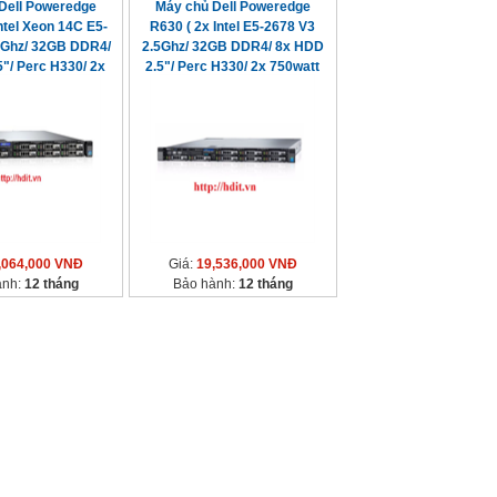
Dell Poweredge
Máy chủ Dell Poweredge
ntel Xeon 14C E5-
R630 ( 2x Intel E5-2678 V3
0Ghz/ 32GB DDR4/
2.5Ghz/ 32GB DDR4/ 8x HDD
"/ Perc H330/ 2x
2.5"/ Perc H330/ 2x 750watt
50watt)
,064,000 VNĐ
Giá:
19,536,000 VNĐ
ành:
12 tháng
Bảo hành:
12 tháng