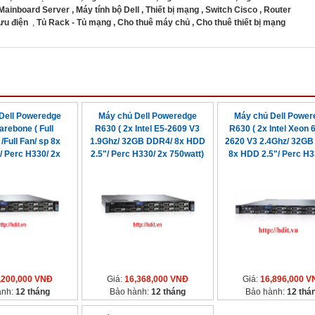
Mainboard Server
,
Máy tính bộ Dell
,
Thiết bị mạng
,
Switch Cisco
,
Router
lưu điện
,
Tủ Rack - Tủ mạng
,
Cho thuê máy chủ
,
Cho thuê thiết bị mạng
Dell Poweredge
Máy chủ Dell Poweredge
Máy chủ Dell Power
rebone ( Full
R630 ( 2x Intel E5-2609 V3
R630 ( 2x Intel Xeon 
/Full Fan/ sp 8x
1.9Ghz/ 32GB DDR4/ 8x HDD
2620 V3 2.4Ghz/ 32GB
/ Perc H330/ 2x
2.5"/ Perc H330/ 2x 750watt)
8x HDD 2.5"/ Perc H3
50watt)
750watt
,200,000 VNĐ
Giá:
16,368,000 VNĐ
Giá:
16,896,000 V
ành:
12 tháng
Bảo hành:
12 tháng
Bảo hành:
12 thá