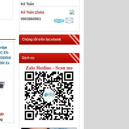
Kế Toán
Kế Toán (Zalo)
0903860983
Chúng tôi trên facebook
edge
6C E5-
Dịch vụ
 DDR4/
30/ 2x
NĐ
ng