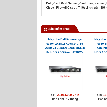
Dell
,
Card Raid Server
,
Card mạng server
,
Cisco
,
Firewall Cisco
,
Thiết bị lưu trữ
,
Bộ 
Sản phẩm khác
Máy chủ Dell Poweredge
Máy chủ 
R630 ( 2x Intel Xeon 14C E5-
R630 Ba
2680 V4 2.4Ghz/ 32GB DDR4/
Heatsink 
8x HDD 2.5"/ Perc H330/ 2x
HDD 2.5"
750watt)
7
Giá:
20,064,000 VNĐ
Giá:
13
Bảo hành:
12 tháng
Bảo h