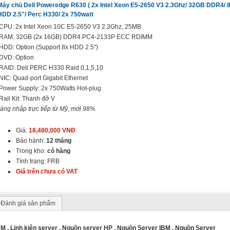
Máy chủ Dell Poweredge R630 ( 2x Intel Xeon E5-2650 V3 2.3Ghz/ 32GB DDR4/ 
HDD 2.5"/ Perc H330/ 2x 750watt
 CPU: 2x Intel Xeon 10C E5-2650 V3 2.3Ghz, 25MB
 RAM: 32GB (2x 16GB) DDR4 PC4-2133P ECC RDIMM
 HDD: Option (Support 8x HDD 2.5")
 DVD: Option
 RAID: Dell PERC H330 Raid 0,1,5,10
 NIC: Quad-port Gigabit Ethernet
 Power Supply: 2x 750Watts Hot-plug
 Rail Kit: Thanh đỡ V
àng nhập trực tiếp từ Mỹ, mới 98%
Giá:
18,480,000 VNĐ
Bảo hành:
12 tháng
Trong kho:
có hàng
Tình trạng: FRB
Giá trên chưa có VAT
Đánh giá sản phẩm
BM
,
Linh kiện server
,
Nguồn server HP
,
Nguồn Server IBM
,
Nguồn Server