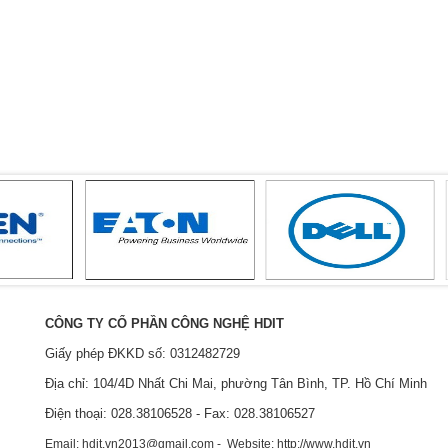
CÔNG TY CỔ PHẦN CÔNG NGHỆ HDIT
Giấy phép ĐKKD số: 0312482729
Địa chỉ: 104/4D Nhất Chi Mai, phường Tân Bình, TP. Hồ Chí Minh
Điện thoại: 028.38106528 - Fax: 028.38106527
Email: hdit.vn2013@gmail.com - Website: http://www.hdit.vn