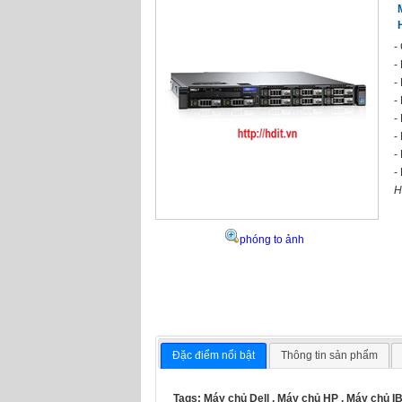
-
-
-
-
-
-
-
-
H
phóng to ảnh
Đặc điểm nổi bật
Thông tin sản phẩm
Tags:
Máy chủ Dell
,
Máy chủ HP
,
Máy chủ I