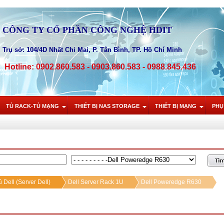
CÔNG TY CỔ PHẦN CÔNG NGHỆ HDIT
Trụ sở: 104/4D Nhất Chi Mai, P. Tân Bình, TP. Hồ Chí Minh
Hotline: 0902.860.583 - 0903.860.583 - 0988.845.436
TỦ RACK-TỦ MẠNG
THIẾT BỊ NAS STORAGE
THIẾT BỊ MẠNG
PHỤ
 Dell (Server Dell)
Dell Server Rack 1U
Dell Poweredge R630