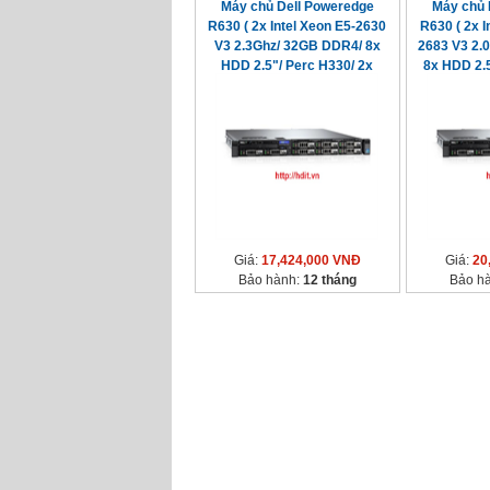
Máy chủ Dell Poweredge
Máy chủ 
R630 ( 2x Intel Xeon E5-2630
R630 ( 2x I
V3 2.3Ghz/ 32GB DDR4/ 8x
2683 V3 2.
HDD 2.5"/ Perc H330/ 2x
8x HDD 2.5
750watt
7
Giá:
17,424,000 VNĐ
Giá:
20
Bảo hành:
12 tháng
Bảo h