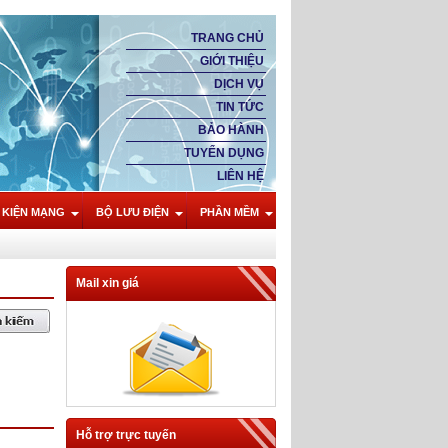
TRANG CHỦ
GIỚI THIỆU
DỊCH VỤ
TIN TỨC
BẢO HÀNH
TUYỂN DỤNG
LIÊN HỆ
 KIỆN MẠNG
BỘ LƯU ĐIỆN
PHẦN MỀM
Mail xin giá
Hỗ trợ trực tuyến