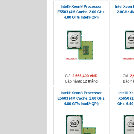
Intel® Xeon® Processor
Intel Xeon
E5503 (4M Cache, 2.00 GHz,
2.0GHz 4
4.80 GT/s Intel® QPI)
Giá:
2,666,400 VNĐ
Giá:
2,
Bảo hành:
12 tháng
Bảo h
Intel® Xeon® Processor
Intel® X
E5603 (4M Cache, 1.60 GHz,
X5650 (1
4.80 GT/s Intel® QPI)
GHz, 6.40 