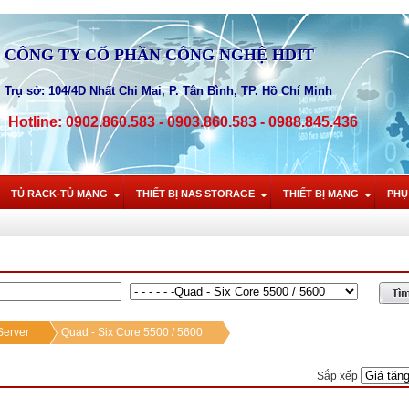
CÔNG TY CỔ PHẦN CÔNG NGHỆ HDIT
Trụ sở: 104/4D Nhất Chi Mai, P. Tân Bình, TP. Hồ Chí Minh
Hotline: 0902.860.583 - 0903.860.583 - 0988.845.436
TỦ RACK-TỦ MẠNG
THIẾT BỊ NAS STORAGE
THIẾT BỊ MẠNG
PHỤ
erver
Quad - Six Core 5500 / 5600
Sắp xếp