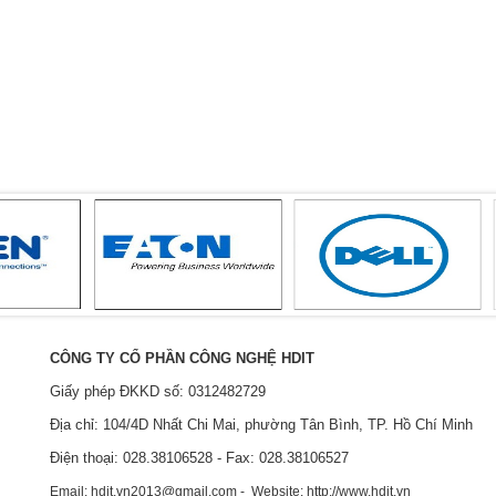
CÔNG TY CỔ PHẦN CÔNG NGHỆ HDIT
Giấy phép ĐKKD số: 0312482729
Địa chỉ: 104/4D Nhất Chi Mai, phường Tân Bình, TP. Hồ Chí Minh
Điện thoại: 028.38106528 - Fax: 028.38106527
Email: hdit.vn2013@gmail.com - Website: http://www.hdit.vn