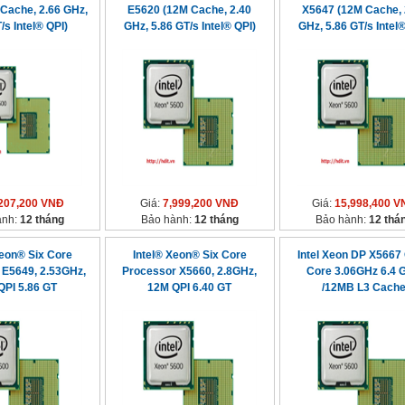
Cache, 2.66 GHz,
E5620 (12M Cache, 2.40
X5647 (12M Cache, 
/s Intel® QPI)
GHz, 5.86 GT/s Intel® QPI)
GHz, 5.86 GT/s Intel®
207,200 VNĐ
Giá:
7,999,200 VNĐ
Giá:
15,998,400 V
ành:
12 tháng
Bảo hành:
12 tháng
Bảo hành:
12 thá
Xeon® Six Core
Intel® Xeon® Six Core
Intel Xeon DP X5667
 E5649, 2.53GHz,
Processor X5660, 2.8GHz,
Core 3.06GHz 6.4 
QPI 5.86 GT
12M QPI 6.40 GT
/12MB L3 Cach