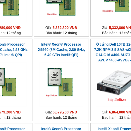
280,000 VNĐ
Giá:
5,332,800 VNĐ
Giá:
5,332,800 V
ành:
12 tháng
Bảo hành:
12 tháng
Bảo hành:
12 thá
eon® Processor
Intel® Xeon® Processor
Ổ cứng Dell 10TB 1
Cache, 2.53 GHz,
X5560 (8M Cache, 2.80 GHz,
7.2K RPM 3.5 SAS w
/s Intel® QPI)
6.40 GT/s Intel® QPI)
G14-G16 #400-AUZJ /
AVUP / 400-AVVG / 
AXCV / 400-BCWV / 
BGLO
679,200 VNĐ
Giá:
6,679,200 VNĐ
Giá:
6,864,000 V
ành:
12 tháng
Bảo hành:
12 tháng
Bảo hành:
12 thá
eon® Processor
Intel® Xeon® Processor
Intel® Xeon® Proce