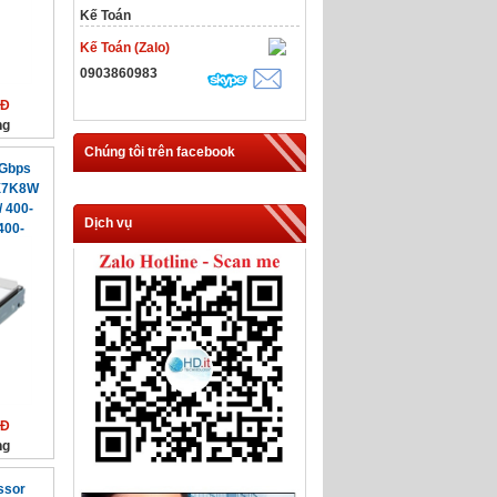
Kế Toán
Kế Toán (Zalo)
0903860983
NĐ
ng
Chúng tôi trên facebook
2Gbps
/X7K8W
 400-
Dịch vụ
400-
400-
NĐ
ng
ssor