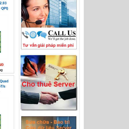
2.93
 QPI)
NĐ
ng
 Quad
GT/s
e