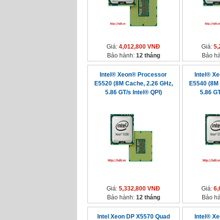
Giá:
4,012,800 VNĐ
Giá:
5,
Bảo hành:
12 tháng
Bảo h
Intel® Xeon® Processor
Intel® X
E5520 (8M Cache, 2.26 GHz,
E5540 (8M 
5.86 GT/s Intel® QPI)
5.86 GT
Giá:
5,332,800 VNĐ
Giá:
6,
Bảo hành:
12 tháng
Bảo h
Intel Xeon DP X5570 Quad
Intel® X