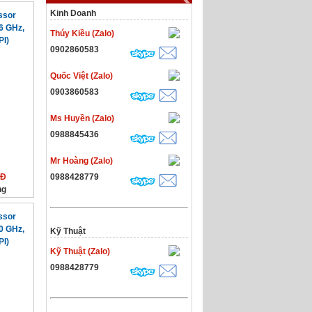
Kinh Doanh
ssor
6 GHz,
Thúy Kiều (Zalo)
PI)
0902860583
Quốc Việt (Zalo)
0903860583
Ms Huyền (Zalo)
0988845436
Mr Hoàng (Zalo)
NĐ
0988428779
ng
ssor
0 GHz,
Kỹ Thuật
PI)
Kỹ Thuật (Zalo)
0988428779