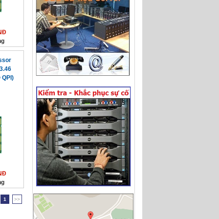
NĐ
ng
ssor
3.46
 QPI)
NĐ
ng
1
>>