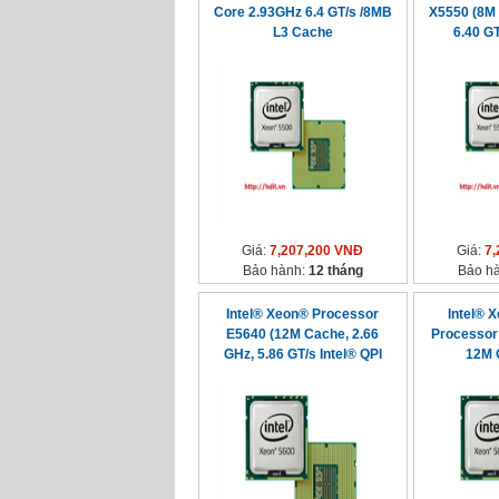
Core 2.93GHz 6.4 GT/s /8MB
X5550 (8M 
L3 Cache
6.40 GT
Giá:
7,207,200 VNĐ
Giá:
7,
Bảo hành:
12 tháng
Bảo h
Intel® Xeon® Processor
Intel® 
E5640 (12M Cache, 2.66
Processor
GHz, 5.86 GT/s Intel® QPI
12M 