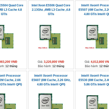
 E5504 Quad Core
Intel Xeon E5506 Quad Core
Intel® Xeon® Proce
MB L3 Cache 4.8
2.13Ghz ,4MB L3 Cache ,4.8
E5507 (4M Cache, 2.2
GT/s
GT/s
4.80 GT/s Intel® Q
983,200 VNĐ
Giá:
3,220,800 VNĐ
Giá:
4,012,800 V
ành:
12 tháng
Bảo hành:
12 tháng
Bảo hành:
12 thá
eon® Processor
Intel® Xeon® Processor
Intel® Xeon® Proce
2M Cache, 2.66
E5607 (8M Cache, 2.26 GHz,
E5530 (8M Cache, 2.4
GT/s Intel® QPI)
4.80 GT/s Intel® QPI)
5.86 GT/s Intel® Q