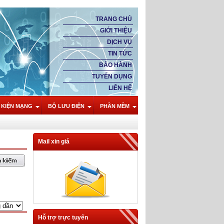
TRANG CHỦ
GIỚI THIỆU
DỊCH VỤ
TIN TỨC
BẢO HÀNH
TUYỂN DỤNG
LIÊN HỆ
 KIỆN MẠNG
BỘ LƯU ĐIỆN
PHẦN MỀM
Mail xin giá
Hỗ trợ trực tuyến