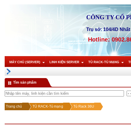
CÔNG TY CỔ 
Trụ sở: 104/4D Nhất 
Hotline: 0902.8
MÁY CHỦ (SERVER)
LINH KIỆN SERVER
TỦ RACK-TỦ MẠNG
T
Tìm sản phẩm
Trang chủ
TỦ RACK-Tủ mạng
Tủ Rack 36U