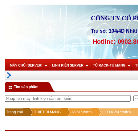
CÔNG TY CỔ 
Trụ sở: 104/4D Nhất 
Hotline: 0902.8
MÁY CHỦ (SERVER)
LINH KIỆN SERVER
TỦ RACK-TỦ MẠNG
T
Tìm sản phẩm
Trang chủ
THIẾT BỊ MẠNG
KVM Switch
LCD KVM Switch