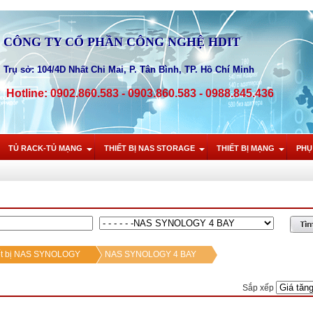
CÔNG TY CỔ PHẦN CÔNG NGHỆ HDIT
Trụ sở: 104/4D Nhất Chi Mai, P. Tân Bình, TP. Hồ Chí Minh
Hotline: 0902.860.583 - 0903.860.583 - 0988.845.436
TỦ RACK-TỦ MẠNG
THIẾT BỊ NAS STORAGE
THIẾT BỊ MẠNG
PHỤ
ết bị NAS SYNOLOGY
NAS SYNOLOGY 4 BAY
Sắp xếp