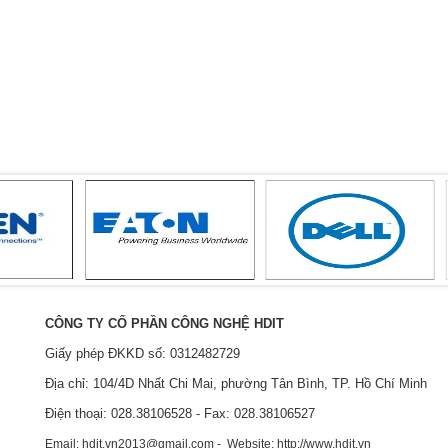
CÔNG TY CỔ PHẦN CÔNG NGHỆ HDIT
Giấy phép ĐKKD số: 0312482729
Địa chỉ: 104/4D Nhất Chi Mai, phường Tân Bình, TP. Hồ Chí Minh
Điện thoại: 028.38106528 - Fax: 028.38106527
Email: hdit.vn2013@gmail.com - Website: http://www.hdit.vn