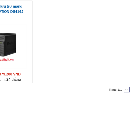
ị lưu trữ mạng
ATION DS416J
979,200 VNĐ
ành:
24 tháng
Trang 1/1
<<