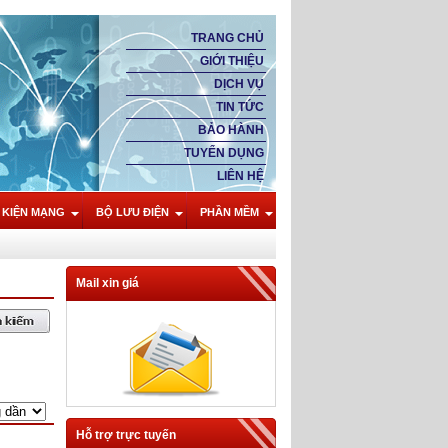
TRANG CHỦ
GIỚI THIỆU
DỊCH VỤ
TIN TỨC
BẢO HÀNH
TUYỂN DỤNG
LIÊN HỆ
 KIỆN MẠNG
BỘ LƯU ĐIỆN
PHẦN MỀM
Mail xin giá
Hỗ trợ trực tuyến