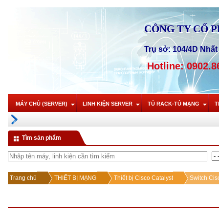
CÔNG TY CỔ 
Trụ sở: 104/4D Nhất 
Hotline: 0902.8
MÁY CHỦ (SERVER)
LINH KIỆN SERVER
TỦ RACK-TỦ MẠNG
T
Tìm sản phẩm
Trang chủ
THIẾT BỊ MẠNG
Thiết bị Cisco Catalyst
Switch Cis