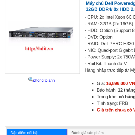
Máy chủ Dell Poweredge
32GB DDR4/ 8x HDD 2.5
- CPU: 2x Intel Xeon 6C
- RAM: 32GB (2x 16GB
- HDD: Option (Support 
- DVD: Option
- RAID: Dell PERC H330 
- NIC: Quad-port Gigabit 
- Power Supply: 2x 750W
- Rail Kit: Thanh đỡ V
Hàng nhập trực tiếp từ 
phóng to ảnh
Giá:
16,896,000 V
Bảo hành:
12 thán
Trong kho:
có hàn
Tình trạng: FRB
Giá trên chưa có
Đặc điểm nổi bật
Đánh giá sản phẩm