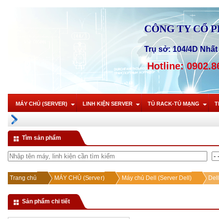
CÔNG TY CỔ 
Trụ sở: 104/4D Nhất 
Hotline: 0902.8
MÁY CHỦ (SERVER)
LINH KIỆN SERVER
TỦ RACK-TỦ MẠNG
T
Tìm sản phẩm
Trang chủ
MÁY CHỦ (Server)
Máy chủ Dell (Server Dell)
Del
Sản phẩm chi tiết