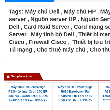
Tags:
Máy chủ Dell
,
Máy chủ HP
,
Máy
server
,
Nguồn server HP
,
Nguồn Ser
Dell
,
Card Raid Server
,
Card mạng s
Server
,
Máy tính bộ Dell
,
Thiết bị m
Cisco
,
Firewall Cisco
,
Thiết bị lưu 
Tủ mạng
,
Cho thuê máy chủ
,
Cho thu
Sản phẩm khác
Máy chủ Dell Poweredge
Máy chủ Dell Poweredge
Má
R630 ( 2x Intel Xeon 14C E5-
R630 Barebone ( Full
R63
2680 V4 2.4Ghz/ 32GB DDR4/
Heatsink /Full Fan/ sp 8x
1.9G
8x HDD 2.5"/ Perc H330/ 2x
HDD 2.5"/ Perc H330/ 2x
2.5"
750watt)
750watt)