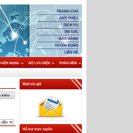
TRANG CHỦ
GIỚI THIỆU
DỊCH VỤ
TIN TỨC
BẢO HÀNH
TUYỂN DỤNG
LIÊN HỆ
 KIỆN MẠNG
BỘ LƯU ĐIỆN
PHẦN MỀM
Mail xin giá
Hỗ trợ trực tuyến