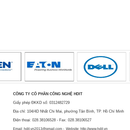
CÔNG TY CỔ PHẦN CÔNG NGHỆ HDIT
Giấy phép ĐKKD số: 0312482729
Địa chỉ: 104/4D Nhất Chi Mai, phường Tân Bình, TP. Hồ Chí Minh
Điện thoại: 028.38106528 - Fax: 028.38106527
Email: hdit.vn2013@gmail.com - Website: http://www.hdit.vn