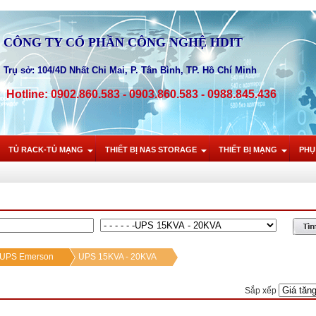
CÔNG TY CỔ PHẦN CÔNG NGHỆ HDIT
Trụ sở: 104/4D Nhất Chi Mai, P. Tân Bình, TP. Hồ Chí Minh
Hotline: 0902.860.583 - 0903.860.583 - 0988.845.436
TỦ RACK-TỦ MẠNG
THIẾT BỊ NAS STORAGE
THIẾT BỊ MẠNG
PHỤ
n UPS Emerson
UPS 15KVA - 20KVA
Sắp xếp