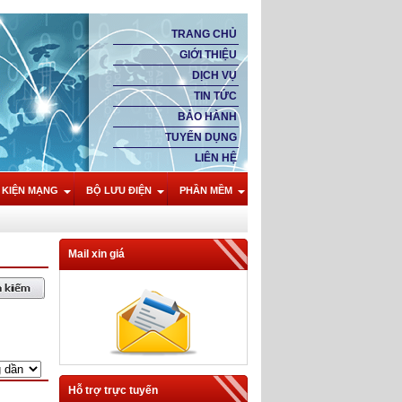
TRANG CHỦ
GIỚI THIỆU
DỊCH VỤ
TIN TỨC
BẢO HÀNH
TUYỂN DỤNG
LIÊN HỆ
 KIỆN MẠNG
BỘ LƯU ĐIỆN
PHẦN MỀM
Mail xin giá
Hỗ trợ trực tuyến