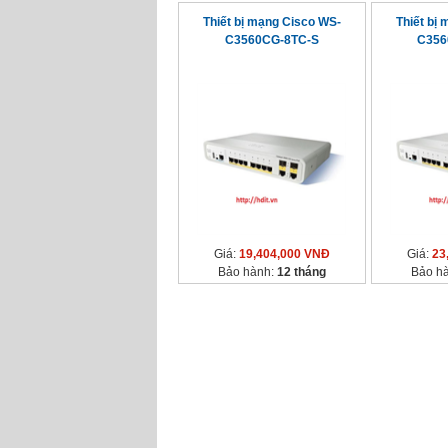
Thiết bị mạng Cisco WS-
Thiết bị
C3560CG-8TC-S
C356
Giá:
19,404,000 VNĐ
Giá:
23
Bảo hành:
12 tháng
Bảo h