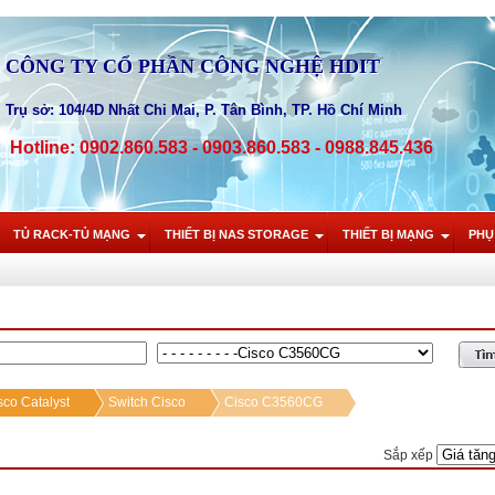
CÔNG TY CỔ PHẦN CÔNG NGHỆ HDIT
Trụ sở: 104/4D Nhất Chi Mai, P. Tân Bình, TP. Hồ Chí Minh
Hotline: 0902.860.583 - 0903.860.583 - 0988.845.436
TỦ RACK-TỦ MẠNG
THIẾT BỊ NAS STORAGE
THIẾT BỊ MẠNG
PHỤ
sco Catalyst
Switch Cisco
Cisco C3560CG
Sắp xếp