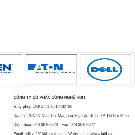
CÔNG TY CỔ PHẦN CÔNG NGHỆ HDIT
Giấy phép ĐKKD số: 0312482729
Địa chỉ: 104/4D Nhất Chi Mai, phường Tân Bình, TP. Hồ Chí Minh
Điện thoại: 028.38106528 - Fax: 028.38106527
Email: hdit.vn2013@gmail.com - Website: http://www.hdit.vn