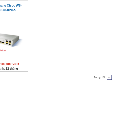
 mạng Cisco WS-
0CG-8PC-S
,100,000 VNĐ
ành:
12 tháng
Trang 1/1
<<