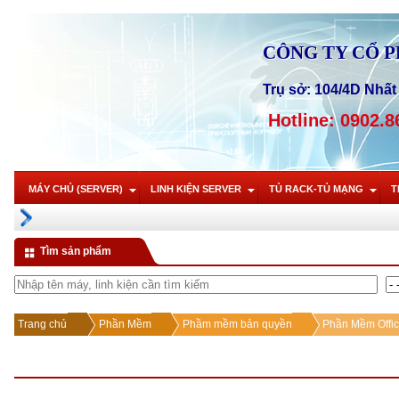
CÔNG TY CỔ 
Trụ sở: 104/4D Nhất 
Hotline: 0902.8
MÁY CHỦ (SERVER)
LINH KIỆN SERVER
TỦ RACK-TỦ MẠNG
T
Tìm sản phẩm
Trang chủ
Phần Mềm
Phầm mềm bản quyền
Phần Mềm Offi