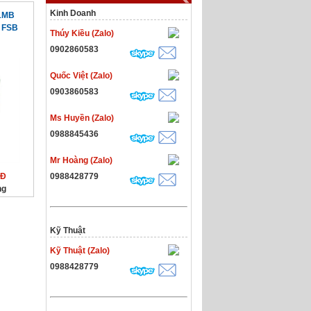
Kinh Doanh
 1MB
 FSB
Thúy Kiều (Zalo)
0902860583
Quốc Việt (Zalo)
0903860583
Ms Huyền (Zalo)
0988845436
Mr Hoàng (Zalo)
NĐ
0988428779
ng
Kỹ Thuật
Kỹ Thuật (Zalo)
0988428779