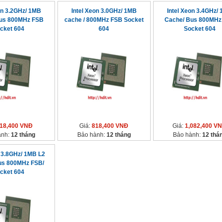
on 3.2GHz/ 1MB
Intel Xeon 3.0GHz/ 1MB
Intel Xeon 3.4GHz/
us 800MHz FSB
cache / 800MHz FSB Socket
Cache/ Bus 800MHz
cket 604
604
Socket 604
18,400 VNĐ
Giá:
818,400 VNĐ
Giá:
1,082,400 V
ành:
12 tháng
Bảo hành:
12 tháng
Bảo hành:
12 thá
n 3.8GHz/ 1MB L2
us 800MHz FSB/
cket 604