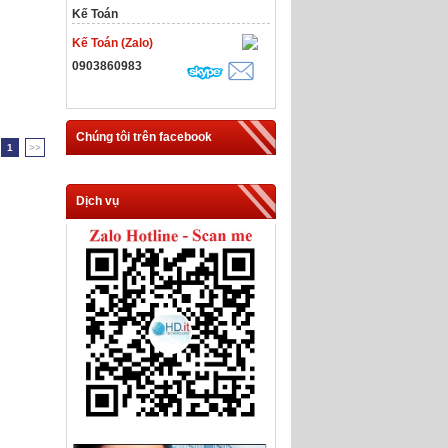
Kế Toán
Kế Toán (Zalo)
0903860983
Chúng tôi trên facebook
1
>>
Dịch vụ