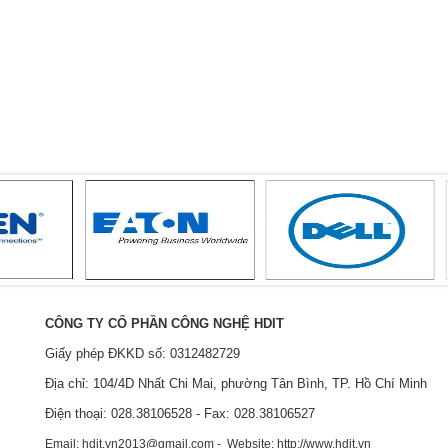
CÔNG TY CỔ PHẦN CÔNG NGHỆ HDIT
Giấy phép ĐKKD số: 0312482729
Địa chỉ: 104/4D Nhất Chi Mai, phường Tân Bình, TP. Hồ Chí Minh
Điện thoại: 028.38106528 - Fax: 028.38106527
Email: hdit.vn2013@gmail.com - Website: http://www.hdit.vn