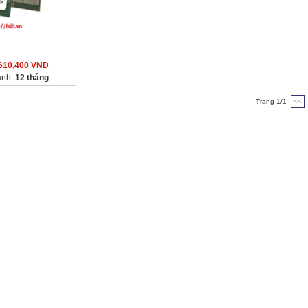
610,400 VNĐ
ành:
12 tháng
Trang 1/1
<<