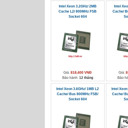
Intel Xeon 3.2GHz/ 2MB
Intel Xe
Cache L2/ 800MHz FSB
Cache/ B
Socket 604
So
Giá:
818,400 VNĐ
Giá:
8
Bảo hành:
12 tháng
Bảo h
Intel Xeon 3.6GHz/ 1MB L2
Intel Xeo
Cache/ Bus 800MHz FSB/
Cache/ B
Socket 604
So