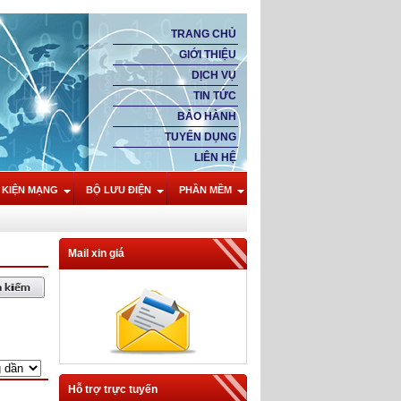
TRANG CHỦ
GIỚI THIỆU
DỊCH VỤ
TIN TỨC
BẢO HÀNH
TUYỂN DỤNG
LIÊN HỆ
 KIỆN MẠNG
BỘ LƯU ĐIỆN
PHẦN MỀM
Mail xin giá
Hỗ trợ trực tuyến