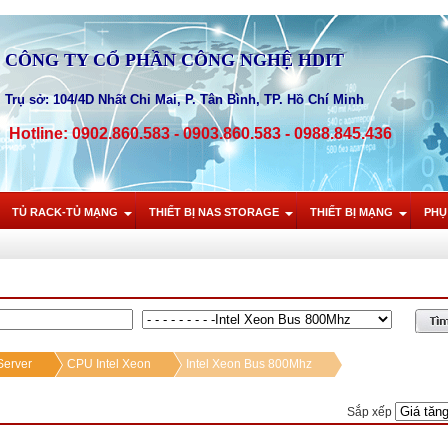
CÔNG TY CỔ PHẦN CÔNG NGHỆ HDIT
Trụ sở: 104/4D Nhất Chi Mai, P. Tân Bình, TP. Hồ Chí Minh
Hotline: 0902.860.583 - 0903.860.583 - 0988.845.436
TỦ RACK-TỦ MẠNG
THIẾT BỊ NAS STORAGE
THIẾT BỊ MẠNG
PHỤ
erver
CPU Intel Xeon
Intel Xeon Bus 800Mhz
Sắp xếp