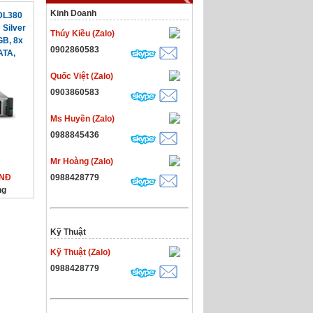
Kinh Doanh
 DL380
 Silver
Thúy Kiều (Zalo)
B, 8x
0902860583
ATA,
Quốc Việt (Zalo)
0903860583
Ms Huyền (Zalo)
0988845436
Mr Hoàng (Zalo)
VNĐ
0988428779
ng
Kỹ Thuật
Kỹ Thuật (Zalo)
0988428779