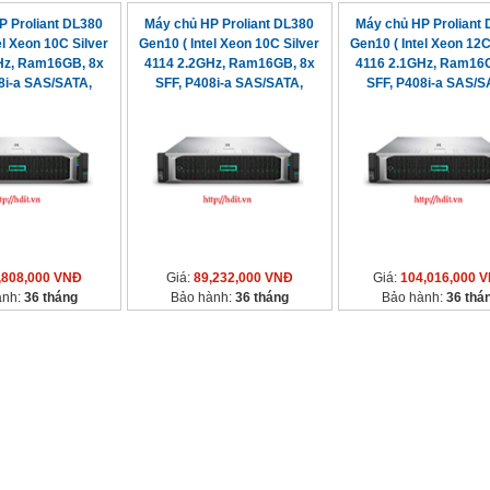
P Proliant DL380
Máy chủ HP Proliant DL380
Máy chủ HP Proliant
el Xeon 10C Silver
Gen10 ( Intel Xeon 10C Silver
Gen10 ( Intel Xeon 12C
Hz, Ram16GB, 8x
4114 2.2GHz, Ram16GB, 8x
4116 2.1GHz, Ram16G
8i-a SAS/SATA,
SFF, P408i-a SAS/SATA,
SFF, P408i-a SAS/S
00watt)
500watt)
500watt)
,808,000 VNĐ
Giá:
89,232,000 VNĐ
Giá:
104,016,000 
ành:
36 tháng
Bảo hành:
36 tháng
Bảo hành:
36 thá