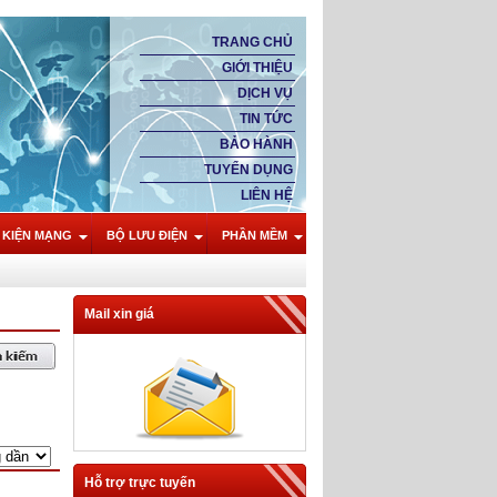
TRANG CHỦ
GIỚI THIỆU
DỊCH VỤ
TIN TỨC
BẢO HÀNH
TUYỂN DỤNG
LIÊN HỆ
 KIỆN MẠNG
BỘ LƯU ĐIỆN
PHẦN MỀM
Mail xin giá
Hỗ trợ trực tuyến