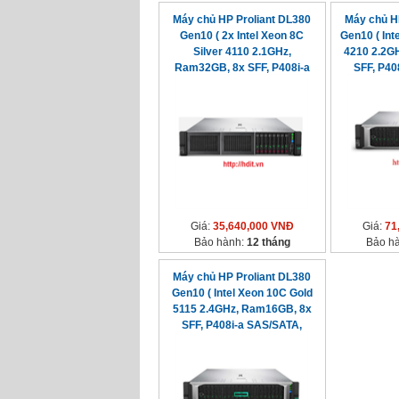
Máy chủ HP Proliant DL380
Máy chủ H
Gen10 ( 2x Intel Xeon 8C
Gen10 ( Int
Silver 4110 2.1GHz,
4210 2.2G
Ram32GB, 8x SFF, P408i-a
SFF, P40
SAS/SATA, 2x 500watt)
5
Giá:
35,640,000 VNĐ
Giá:
71
Bảo hành:
12 tháng
Bảo h
Máy chủ HP Proliant DL380
Gen10 ( Intel Xeon 10C Gold
5115 2.4GHz, Ram16GB, 8x
SFF, P408i-a SAS/SATA,
500watt)