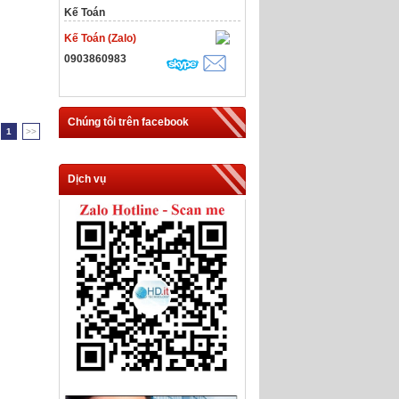
Kế Toán
Kế Toán (Zalo)
0903860983
Chúng tôi trên facebook
1
>>
Dịch vụ