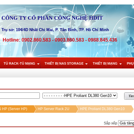
CÔNG TY CỔ PHẦN CÔNG NGHỆ HDIT
Trụ sở: 104/4D Nhất Chi Mai, P. Tân Bình, TP. Hồ Chí Minh
Hotline: 0902.860.583 - 0903.860.583 - 0988.845.436
TỦ RACK-TỦ MẠNG
THIẾT BỊ NAS STORAGE
THIẾT BỊ MẠNG
PHỤ
 HP (Server HP)
HP Server Rack 2U
HPE Proliant DL380 Gen10
Sắp xếp