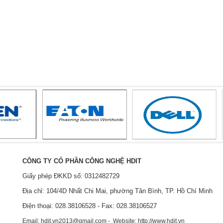
CÔNG TY CỔ PHẦN CÔNG NGHỆ HDIT
Giấy phép ĐKKD số: 0312482729
Địa chỉ: 104/4D Nhất Chi Mai, phường Tân Bình, TP. Hồ Chí Minh
Điện thoại: 028.38106528 - Fax: 028.38106527
Email: hdit.vn2013@gmail.com - Website: http://www.hdit.vn