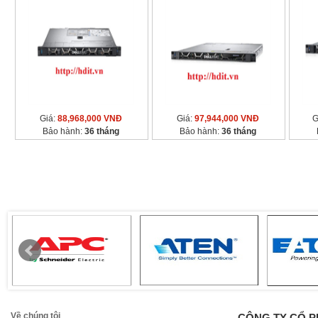
600watt)
H755/ 2x 800watt)
Giá:
88,968,000 VNĐ
Giá:
97,944,000 VNĐ
G
Bảo hành:
36 tháng
Bảo hành:
36 tháng
Về chúng tôi
CÔNG TY CỔ P