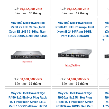
Giá:
49,632,000 VNĐ
Giá:
49,632,000 VNĐ
Bảo hành:
36 tháng
Bảo hành:
12 tháng
Máy chủ Dell Poweredge
Máy chủ Dell PowerEdge
Má
R260 2x LFF Cable ( Intel
R360 4x LFF Hotswap ( Intel
R3
Xeon E3-2434 3.4Ghz, Ram
Xeon E-2434/ Ram 16GB/
(X
16GB DDR5, Dell Perc S160,
Perc H355/ 600watt)
3.1
1x 450watt )
2TB 
Giá:
58,608,000 VNĐ
Giá:
64,680,000 VNĐ
Bảo hành:
36 tháng
Bảo hành:
36 tháng
Máy chủ Dell PowerEdge
Máy chủ Dell PowerEdge
Má
R450 8x2.5in Hot Plug Rack
R650xs 8x2.5in Hot Plug
R6
1U ( Intel xeon Silver 4310/
Rack 1U ( Intel xeon Silver
Ra
Ram 16GB/ Dell Perc H755/
4310/ Ram 16GB/ Dell Perc
H75