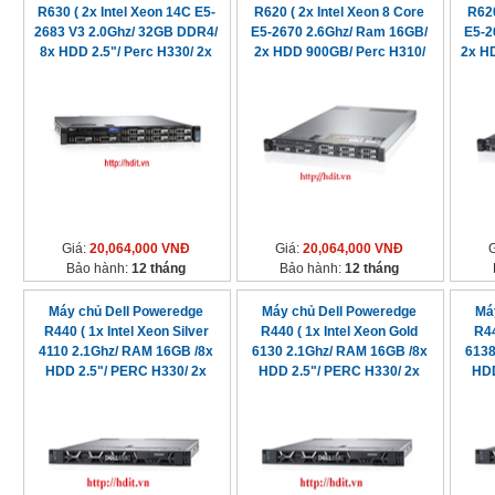
R630 ( 2x Intel Xeon 14C E5-
R620 ( 2x Intel Xeon 8 Core
R620
2683 V3 2.0Ghz/ 32GB DDR4/
E5-2670 2.6Ghz/ Ram 16GB/
E5-2
8x HDD 2.5"/ Perc H330/ 2x
2x HDD 900GB/ Perc H310/
2x H
750watt)
2x 750watt)
Giá:
20,064,000 VNĐ
Giá:
20,064,000 VNĐ
Bảo hành:
12 tháng
Bảo hành:
12 tháng
Máy chủ Dell Poweredge
Máy chủ Dell Poweredge
Má
R440 ( 1x Intel Xeon Silver
R440 ( 1x Intel Xeon Gold
R44
4110 2.1Ghz/ RAM 16GB /8x
6130 2.1Ghz/ RAM 16GB /8x
6138
HDD 2.5"/ PERC H330/ 2x
HDD 2.5"/ PERC H330/ 2x
HDD
550W PSU)
550W PSU)