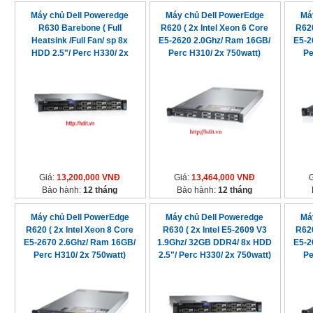
Máy chủ Dell Poweredge
Máy chủ Dell PowerEdge
Má
R630 Barebone ( Full
R620 ( 2x Intel Xeon 6 Core
R620
Heatsink /Full Fan/ sp 8x
E5-2620 2.0Ghz/ Ram 16GB/
E5-2
HDD 2.5"/ Perc H330/ 2x
Perc H310/ 2x 750watt)
Pe
750watt)
Giá:
13,200,000 VNĐ
Giá:
13,464,000 VNĐ
Bảo hành:
12 tháng
Bảo hành:
12 tháng
Máy chủ Dell PowerEdge
Máy chủ Dell Poweredge
Má
R620 ( 2x Intel Xeon 8 Core
R630 ( 2x Intel E5-2609 V3
R620
E5-2670 2.6Ghz/ Ram 16GB/
1.9Ghz/ 32GB DDR4/ 8x HDD
E5-2
Perc H310/ 2x 750watt)
2.5"/ Perc H330/ 2x 750watt)
Pe