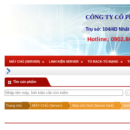
CÔNG TY CỔ 
Trụ sở: 104/4D Nhất 
Hotline: 0902.8
MÁY CHỦ (SERVER)
LINH KIỆN SERVER
TỦ RACK-TỦ MẠNG
T
Tìm sản phẩm
Trang chủ
MÁY CHỦ (Server)
Máy chủ Dell (Server Dell)
Del