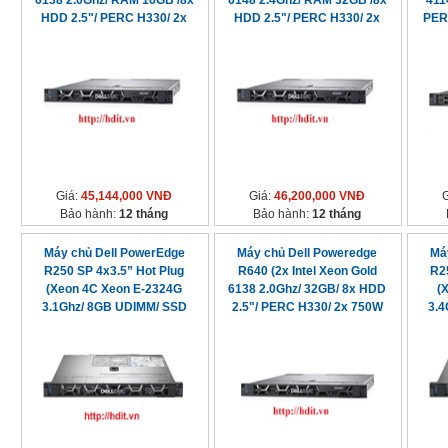
6138 2.0Ghz/ RAM 16GB /8x
6148 2.4Ghz/ RAM 32GB /8x
411
HDD 2.5"/ PERC H330/ 2x
HDD 2.5"/ PERC H330/ 2x
PER
550W PSU)
550W PSU)
Giá:
45,144,000 VNĐ
Giá:
46,200,000 VNĐ
Bảo hành:
12 tháng
Bảo hành:
12 tháng
Máy chủ Dell PowerEdge
Máy chủ Dell Poweredge
Má
R250 SP 4x3.5” Hot Plug
R640 (2x Intel Xeon Gold
R2
(Xeon 4C Xeon E-2324G
6138 2.0Ghz/ 32GB/ 8x HDD
(
3.1Ghz/ 8GB UDIMM/ SSD
2.5"/ PERC H330/ 2x 750W
3.4
480GB/ Perc S150/ 450W)
PSU)
480