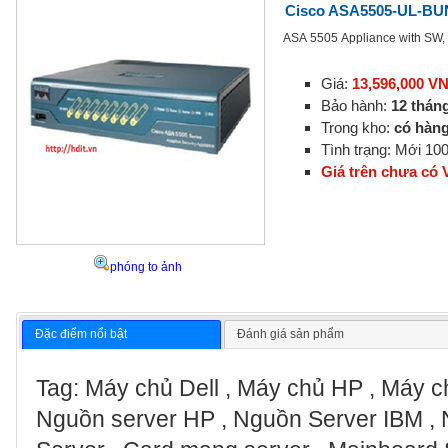
Cisco ASA5505-UL-BU
ASA 5505 Appliance with SW,
Giá:
13,596,000 V
Bảo hành:
12 thán
Trong kho:
có hàn
Tình trạng: Mới 1
Giá trên chưa có
phóng to ảnh
Đặc điểm nổi bật
Đánh giá sản phẩm
Tag: Máy chủ Dell , Máy chủ HP , Máy ch
Nguồn server HP , Nguồn Server IBM , 