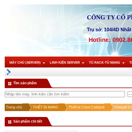
CÔNG TY CỔ 
Trụ sở: 104/4D Nhất 
Hotline: 0902.8
MÁY CHỦ (SERVER)
LINH KIỆN SERVER
TỦ RACK-TỦ MẠNG
T
Tìm sản phẩm
Trang chủ
THIẾT BỊ MẠNG
Thiết bị Cisco Catalyst
Firewall C
Sản phẩm chi tiết