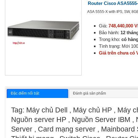
Router Cisco ASA5555
ASA 5555-X with IPS, SW, 8
Giá:
748,440,000 
Bảo hành:
12 thán
Trong kho:
có hàn
Tình trạng: Mới 1
Giá trên chưa có
Đặc điểm nổi bật
Đánh giá sản phẩm
Tag: Máy chủ Dell , Máy chủ HP , Máy ch
Nguồn server HP , Nguồn Server IBM , 
Server , Card mạng server , Mainboard S