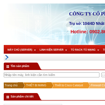
CÔNG TY CỔ 
Trụ sở: 104/4D Nhất 
Hotline: 0902.8
MÁY CHỦ (SERVER)
LINH KIỆN SERVER
TỦ RACK-TỦ MẠNG
T
Tìm sản phẩm
Trang chủ
THIẾT BỊ MẠNG
Thiết bị Cisco Catalyst
Firewall C
Sản phẩm chi tiết