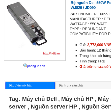
Bộ nguồn Dell 550W Po
WJ829 / JD090
PART NUMBER : X0551 /
MANUFACTURER : DEL
WATTAGE : 550 WATT
TYPE : REDUNDANT
COMPATIBILITY: FOR
Giá:
2,772,000 VN
Bảo hành:
12 thán
Trong kho:
có hàn
Tình trạng: FRB
phóng to ảnh
Giá trên chưa có
Đặc điểm nổi bật
Đánh giá sản phẩm
Tag:
Máy chủ Dell
,
Máy chủ HP
,
Máy 
server
,
Nguồn server HP
,
Nguồn Ser