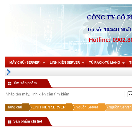
CÔNG TY CỔ 
Trụ sở: 104/4D Nhất 
Hotline: 0902.8
MÁY CHỦ (SERVER)
LINH KIỆN SERVER
TỦ RACK-TỦ MẠNG
T
Tìm sản phẩm
Trang chủ
LINH KIỆN SERVER
Nguồn Server
Nguồn Server 
Sản phẩm chi tiết