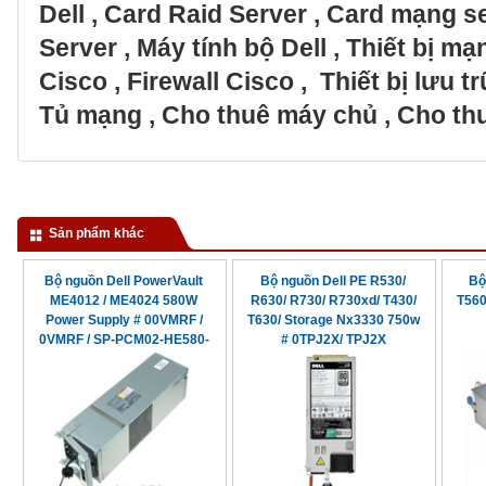
Dell
,
Card Raid Server
,
Card mạng s
Server
,
Máy tính bộ Dell
,
Thiết bị m
Cisco
,
Firewall Cisco
,
Thiết bị lưu 
Tủ mạng
,
Cho thuê máy chủ
,
Cho thu
Sản phẩm khác
Bộ nguồn Dell PowerVault
Bộ nguồn Dell PE R530/
Bộ
ME4012 / ME4024 580W
R630/ R730/ R730xd/ T430/
T560
Power Supply # 00VMRF /
T630/ Storage Nx3330 750w
0VMRF / SP-PCM02-HE580-
# 0TPJ2X/ TPJ2X
AC