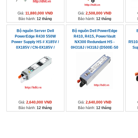
Giá:
11,880,000 VNĐ
Giá:
2,508,000 VNĐ
Bảo hành:
12 tháng
Bảo hành:
12 tháng
Bộ nguồn Server Dell
Bộ nguồn Dell PowerEdge
PowerEdge R430 550W
R410, R415, PowerVault
Power Supply HS # X185V /
NX300 Redundant HS -
R510
0X185V / CN-0X185V /
0H318J / H318J (D500E-S0
Su
0NCNFF
DPS-500RB)
Giá:
2,640,000 VNĐ
Giá:
2,640,000 VNĐ
Bảo hành:
12 tháng
Bảo hành:
12 tháng