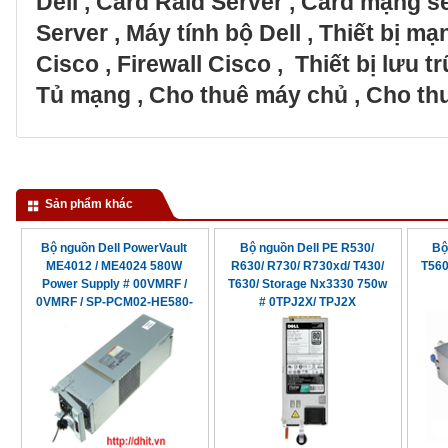
Dell
,
Card Raid Server
,
Card mạng s
Server
,
Máy tính bộ Dell
,
Thiết bị m
Cisco
,
Firewall Cisco
,
Thiết bị lưu 
Tủ mạng
,
Cho thuê máy chủ
,
Cho thu
Sản phẩm khác
Bộ nguồn Dell PowerVault
Bộ nguồn Dell PE R530/
Bộ
ME4012 / ME4024 580W
R630/ R730/ R730xd/ T430/
T560
Power Supply # 00VMRF /
T630/ Storage Nx3330 750w
0VMRF / SP-PCM02-HE580-
# 0TPJ2X/ TPJ2X
AC