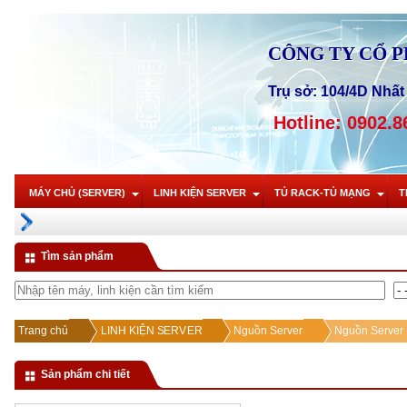
CÔNG TY CỔ 
Trụ sở: 104/4D Nhất 
Hotline: 0902.8
MÁY CHỦ (SERVER)
LINH KIỆN SERVER
TỦ RACK-TỦ MẠNG
T
Tìm sản phẩm
Trang chủ
LINH KIỆN SERVER
Nguồn Server
Nguồn Server 
Sản phẩm chi tiết