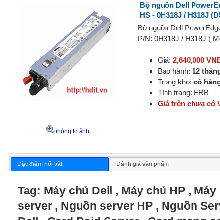
Bộ nguồn Dell PowerE
HS - 0H318J / H318J (
Bộ nguồn Dell PowerEdg
P/N: 0H318J / H318J ( 
Giá:
2,640,000 VN
Bảo hành:
12 thán
Trong kho:
có hàn
Tình trạng: FRB
Giá trên chưa có
phóng to ảnh
Đặc điểm nổi bật
Đánh giá sản phẩm
Tag:
Máy chủ Dell
,
Máy chủ HP
,
Máy 
server
,
Nguồn server HP
,
Nguồn Ser