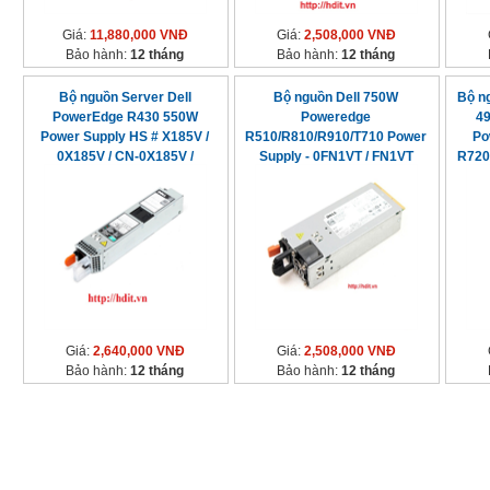
Giá:
11,880,000 VNĐ
Giá:
2,508,000 VNĐ
Bảo hành:
12 tháng
Bảo hành:
12 tháng
Bộ nguồn Server Dell
Bộ nguồn Dell 750W
Bộ n
PowerEdge R430 550W
Poweredge
49
Power Supply HS # X185V /
R510/R810/R910/T710 Power
Po
0X185V / CN-0X185V /
Supply - 0FN1VT / FN1VT
R720
0NCNFF
Giá:
2,640,000 VNĐ
Giá:
2,508,000 VNĐ
Bảo hành:
12 tháng
Bảo hành:
12 tháng