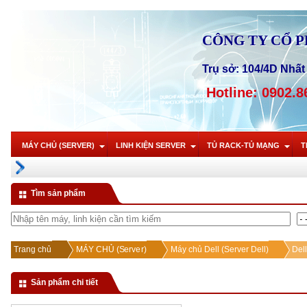
CÔNG TY CỔ 
Trụ sở: 104/4D Nhất 
Hotline: 0902.8
MÁY CHỦ (SERVER)
LINH KIỆN SERVER
TỦ RACK-TỦ MẠNG
T
Tìm sản phẩm
Trang chủ
MÁY CHỦ (Server)
Máy chủ Dell (Server Dell)
Del
Sản phẩm chi tiết