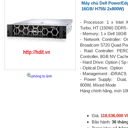
Máy chủ Dell PowerEdg
16GB/ H755/ 2x800W)
- Processor: 1 x Intel
Turbo, HT (150W) DDR5
- Memory: 1 x Dell 16G
- Network Controller:
Broadcom 5720 Quad Po
- Raid Controller: P
Controller, 8GB NV Cach
- Hard Drive: Option ( S
- Optical Drive: Option
- Management : iDRAC9,
phóng to ảnh
- Power Supply: Dual, 
800W, Mixed Mode
Hàng chính hãng, mới 10
Giá:
118,536,000 
Bảo hành:
36 thán