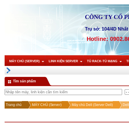
CÔNG TY CỔ 
Trụ sở: 104/4D Nhất 
Hotline: 0902.8
MÁY CHỦ (SERVER)
LINH KIỆN SERVER
TỦ RACK-TỦ MẠNG
T
Tìm sản phẩm
Trang chủ
MÁY CHỦ (Server)
Máy chủ Dell (Server Dell)
Del