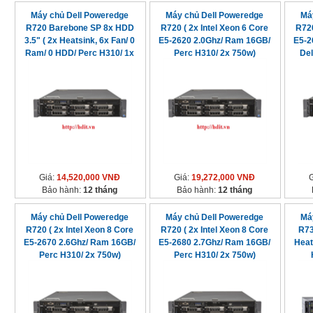
Máy chủ Dell Poweredge
Máy chủ Dell Poweredge
Má
R720 Barebone SP 8x HDD
R720 ( 2x Intel Xeon 6 Core
R720
3.5" ( 2x Heatsink, 6x Fan/ 0
E5-2620 2.0Ghz/ Ram 16GB/
E5-2
Ram/ 0 HDD/ Perc H310/ 1x
Perc H310/ 2x 750w)
Del
750w)
Giá:
14,520,000 VNĐ
Giá:
19,272,000 VNĐ
Bảo hành:
12 tháng
Bảo hành:
12 tháng
Máy chủ Dell Poweredge
Máy chủ Dell Poweredge
Má
R720 ( 2x Intel Xeon 8 Core
R720 ( 2x Intel Xeon 8 Core
R73
E5-2670 2.6Ghz/ Ram 16GB/
E5-2680 2.7Ghz/ Ram 16GB/
Heat
Perc H310/ 2x 750w)
Perc H310/ 2x 750w)