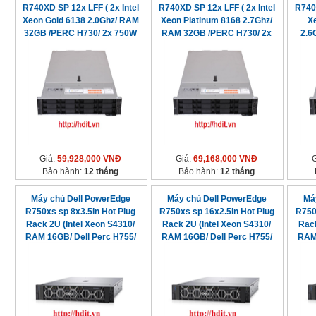
R740XD SP 12x LFF ( 2x Intel
R740XD SP 12x LFF ( 2x Intel
R740X
Xeon Gold 6138 2.0Ghz/ RAM
Xeon Platinum 8168 2.7Ghz/
X
32GB /PERC H730/ 2x 750W
RAM 32GB /PERC H730/ 2x
2.6
PSU)
750W PSU)
Giá:
59,928,000 VNĐ
Giá:
69,168,000 VNĐ
Bảo hành:
12 tháng
Bảo hành:
12 tháng
Máy chủ Dell PowerEdge
Máy chủ Dell PowerEdge
Má
R750xs sp 8x3.5in Hot Plug
R750xs sp 16x2.5in Hot Plug
R750
Rack 2U (Intel Xeon S4310/
Rack 2U (Intel Xeon S4310/
Rack
RAM 16GB/ Dell Perc H755/
RAM 16GB/ Dell Perc H755/
RAM 
2x800W)
2x800W)