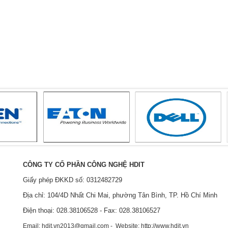
CÔNG TY CỔ PHẦN CÔNG NGHỆ HDIT
Giấy phép ĐKKD số: 0312482729
Địa chỉ: 104/4D Nhất Chi Mai, phường Tân Bình, TP. Hồ Chí Minh
Điện thoại: 028.38106528 - Fax: 028.38106527
Email: hdit.vn2013@gmail.com - Website: http://www.hdit.vn