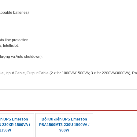
ppable batteries)
ta line protection
Intellislot.
 lượng và Auto shutdown).
le, Input Cable, Output Cable (2 x for 1000VA/1500VA; 3 x for 2200VA/3000VA), R
iện UPS Emerson
Bộ lưu điện UPS Emerson
-230XR 1500VA /
PSA1500MT3-230U 1500VA /
1350W
900W