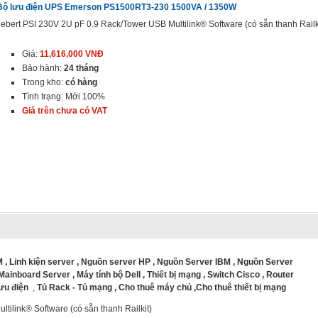
Bộ lưu điện UPS Emerson PS1500RT3-230 1500VA / 1350W
iebert PSI 230V 2U pF 0.9 Rack/Tower USB Multilink® Software (có sẵn thanh Railk
Giá:
11,616,000 VNĐ
Bảo hành:
24 tháng
Trong kho:
có hàng
Tình trạng: Mới 100%
Giá trên chưa có VAT
M
,
Linh kiện server
,
Nguồn server HP
,
Nguồn Server IBM
,
Nguồn Server
Mainboard Server
,
Máy tính bộ Dell
,
Thiết bị mạng
,
Switch Cisco
,
Router
lưu điện
,
Tủ Rack - Tủ mạng
,
Cho thuê máy chủ
,
Cho thuê thiết bị mạng
tilink® Software (có sẵn thanh Railkit)