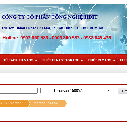
CÔNG TY CỔ PHẦN CÔNG NGHỆ HDIT
Trụ sở: 104/4D Nhất Chi Mai, P. Tân Bình, TP. Hồ Chí Minh
Hotline: 0902.860.583 - 0903.860.583 - 0988.845.436
TỦ RACK-TỦ MẠNG
THIẾT BỊ NAS STORAGE
THIẾT BỊ MẠNG
PHỤ
n UPS Emerson
Emerson 1500VA