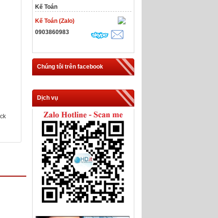
Kế Toán
Kế Toán (Zalo)
0903860983
Chúng tôi trên facebook
Dịch vụ
ack