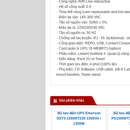
- Công nghệ: AVR Line-interactive.
- Hệ số công suất: 0.9.
- Thay thế nóng (user replaceable and hot-swa
- Điện áp vào: 165-300 VAC.
- Tần số nguồn vào: 50/60 ± 5%.
- Điện áp ra: 220/230/240 VAC
- Tần số nguồn ra: 50 HZ
- Chống sét lan truyền: RJ - 45 Jack(in/out) - da
- Cổng giao diện: REPO, USB, Contact Closure, 
- Card quản lý UPS: IS-WEBRT3 (option)
- Phần mềm: Liebert multilink 4 (quản lý năng
- Kiểu dáng: Rack 2U or Tower
- Thời gian lưu điện: 4 phút (100% tải)
- Phụ kiện: CD Software, USB cable, DB-9 Cab
mount handels, Tower stand.
Sản phẩm khác
Bộ lưu điện UPS Emerson
Bộ lưu đ
GXT3-1500RT230 1500VA /
PS1500RT3
1350W