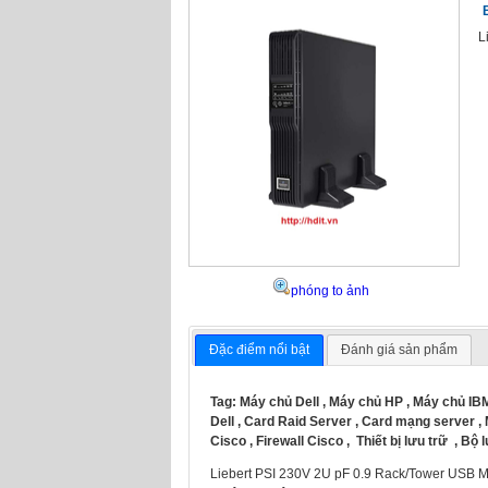
L
phóng to ảnh
Đặc điểm nổi bật
Đánh giá sản phẩm
Tag:
Máy chủ Dell
,
Máy chủ HP
,
Máy chủ IB
Dell
,
Card Raid Server
,
Card mạng server
,
Cisco
,
Firewall Cisco
,
Thiết bị lưu trữ
,
Bộ 
Liebert PSI 230V 2U pF 0.9 Rack/Tower USB Mul