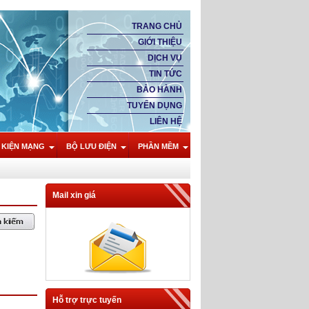
TRANG CHỦ
GIỚI THIỆU
DỊCH VỤ
TIN TỨC
BẢO HÀNH
TUYỂN DỤNG
LIÊN HỆ
 KIỆN MẠNG
BỘ LƯU ĐIỆN
PHẦN MỀM
Mail xin giá
Hỗ trợ trực tuyến