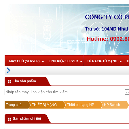
CÔNG TY CỔ 
Trụ sở: 104/4D Nhất 
Hotline: 0902.8
MÁY CHỦ (SERVER)
LINH KIỆN SERVER
TỦ RACK-TỦ MẠNG
T
Tìm sản phẩm
Trang chủ
THIẾT BỊ MẠNG
Thiết bị mạng HP
HP Switch
Sản phẩm chi tiết