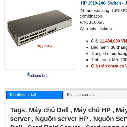
HP 1910-24G Switch - 
24 autosensing 10/100/
combination
P/N: JE006A
Warranty Lifetime
Giá:
11,484,000 V
Bảo hành:
36 thán
Trong kho:
có hàn
Tình trạng: Mới 1
Giá trên chưa có
phóng to ảnh
Đặc điểm nổi bật
Đánh giá sản phẩm
Tags:
Máy chủ Dell
,
Máy chủ HP
,
Máy
server
,
Nguồn server HP
,
Nguồn Ser