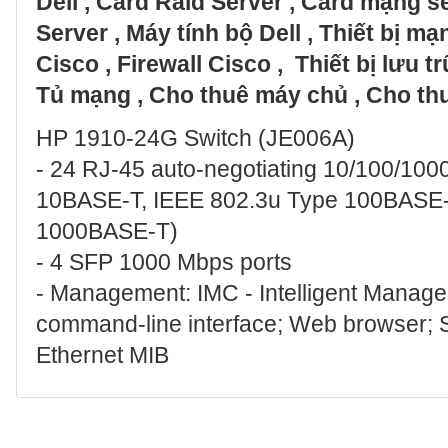
Dell
,
Card Raid Server
,
Card mạng s
Server
,
Máy tính bộ Dell
,
Thiết bị m
Cisco
,
Firewall Cisco
,
Thiết bị lưu 
Tủ mạng
,
Cho thuê máy chủ
,
Cho thu
HP 1910-24G Switch (JE006A)
- 24 RJ-45 auto-negotiating 10/100/100
10BASE-T, IEEE 802.3u Type 100BASE-
1000BASE-T)
- 4 SFP 1000 Mbps ports
- Management: IMC - Intelligent Manage
command-line interface; Web browser;
Ethernet MIB