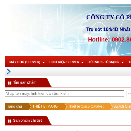
CÔNG TY CỔ 
Trụ sở: 104/4D Nhất 
Hotline: 0902.8
MÁY CHỦ (SERVER)
LINH KIỆN SERVER
TỦ RACK-TỦ MẠNG
T
Tìm sản phẩm
Trang chủ
THIẾT BỊ MẠNG
Thiết bị Cisco Catalyst
Switch Cis
Sản phẩm chi tiết