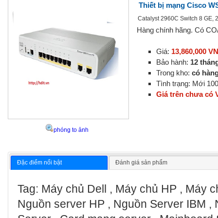
Thiết bị mạng Cisco 
Catalyst 2960C Switch 8 GE, 
Hàng chính hãng. Có C
Giá:
13,860,000 V
Bảo hành:
12 thán
Trong kho:
có hàn
Tình trạng: Mới 1
Giá trên chưa có
phóng to ảnh
Đặc điểm nổi bật
Đánh giá sản phẩm
Tag: Máy chủ Dell , Máy chủ HP , Máy ch
Nguồn server HP , Nguồn Server IBM , 