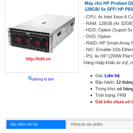
Máy chủ HP Proliant DL
128GB/ 5x SFF/ HP P83
- CPU: 4x Intel Xeon 8 
- RAM: 128GB (4x 32G
- HDD: Option (Suport 
- DVD: Option
- RAID: HP Smart Arra
- NIC: Emable 1Gb Ethern
- PS: 4x HP 1200W Plat 
Hàng nhập khẩu từ mỹ, 
Giá:
Liên hệ
phóng to ảnh
Bảo hành:
12 thán
Trong kho:
có hàn
Tình trạng: FRB
Giá trên chưa có
Đặc điểm nổi bật
Thông tin sản phẩm