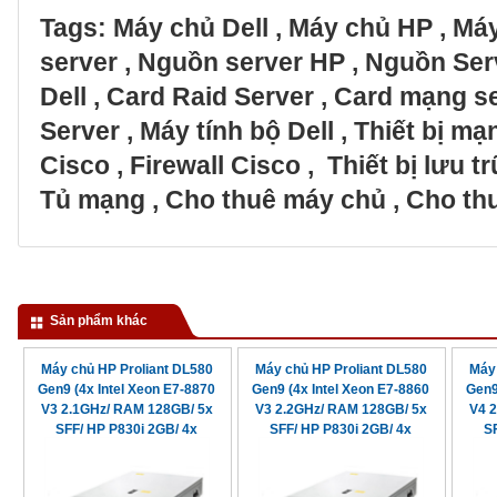
Tags:
Máy chủ Dell
,
Máy chủ HP
,
Máy
server
,
Nguồn server HP
,
Nguồn Ser
Dell
,
Card Raid Server
,
Card mạng s
Server
,
Máy tính bộ Dell
,
Thiết bị m
Cisco
,
Firewall Cisco
,
Thiết bị lưu 
Tủ mạng
,
Cho thuê máy chủ
,
Cho thu
Sản phẩm khác
Máy chủ HP Proliant DL580
Máy chủ HP Proliant DL580
Máy 
Gen9 (4x Intel Xeon E7-8870
Gen9 (4x Intel Xeon E7-8860
Gen9
V3 2.1GHz/ RAM 128GB/ 5x
V3 2.2GHz/ RAM 128GB/ 5x
V4 
SFF/ HP P830i 2GB/ 4x
SFF/ HP P830i 2GB/ 4x
S
1200watt)
1200watt)