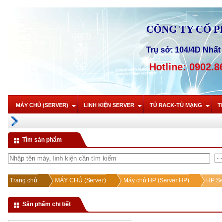
CÔNG TY CỔ 
Trụ sở: 104/4D Nhất 
Hotline: 0902.8
MÁY CHỦ (SERVER)
LINH KIỆN SERVER
TỦ RACK-TỦ MẠNG
T
Tìm sản phẩm
Trang chủ
MÁY CHỦ (Server)
Máy chủ HP (Server HP)
HP Se
Sản phẩm chi tiết