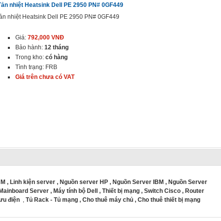
Tản nhiệt Heatsink Dell PE 2950 PN# 0GF449
ản nhiệt Heatsink Dell PE 2950 PN# 0GF449
Giá:
792,000 VNĐ
Bảo hành:
12 tháng
Trong kho:
có hàng
Tình trạng: FRB
Giá trên chưa có VAT
BM
,
Linh kiện server
,
Nguồn server HP
,
Nguồn Server IBM
,
Nguồn Server
Mainboard Server
,
Máy tính bộ Dell
,
Thiết bị mạng
,
Switch Cisco
,
Router
lưu điện
,
Tủ Rack - Tủ mạng
,
Cho thuê máy chủ
,
Cho thuê thiết bị mạng