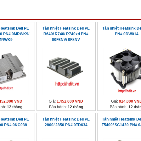
Heatsink Dell PE
Tản nhiệt Heatsink Dell PE
Tản nhiệt Heatsink De
40 PN# 0MRWK9/
R640/ R740/ R740xd PN#
PN# 0DW014
MRWK9
00F8NV/ 0F8NV
452,000 VNĐ
Giá:
1,452,000 VNĐ
Giá:
924,000 VN
ành:
12 tháng
Bảo hành:
12 tháng
Bảo hành:
12 thá
Heatsink Dell PE
Tản nhiệt Heatsink Dell PE
Tản nhiệt Heatsink Del
900 PN# 0KC038
2800/ 2850 PN# 0TD634
T5400/ SC1430 PN# 