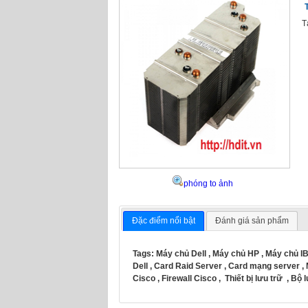
T
phóng to ảnh
Đặc điểm nổi bật
Đánh giá sản phẩm
Tags:
Máy chủ Dell
,
Máy chủ HP
,
Máy chủ I
Dell
,
Card Raid Server
,
Card mạng server
,
Cisco
,
Firewall Cisco
,
Thiết bị lưu trữ
,
Bộ 