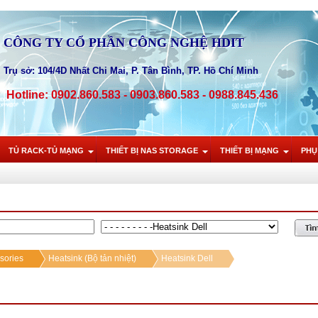
CÔNG TY CỔ PHẦN CÔNG NGHỆ HDIT
Trụ sở: 104/4D Nhất Chi Mai, P. Tân Bình, TP. Hồ Chí Minh
Hotline: 0902.860.583 - 0903.860.583 - 0988.845.436
TỦ RACK-TỦ MẠNG
THIẾT BỊ NAS STORAGE
THIẾT BỊ MẠNG
PHỤ
sories
Heatsink (Bộ tản nhiệt)
Heatsink Dell