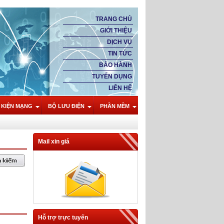
TRANG CHỦ
GIỚI THIỆU
DỊCH VỤ
TIN TỨC
BẢO HÀNH
TUYỂN DỤNG
LIÊN HỆ
 KIỆN MẠNG
BỘ LƯU ĐIỆN
PHẦN MỀM
Mail xin giá
Hỗ trợ trực tuyến