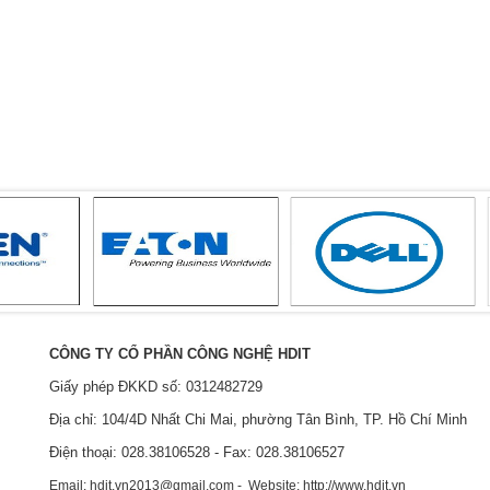
CÔNG TY CỔ PHẦN CÔNG NGHỆ HDIT
Giấy phép ĐKKD số: 0312482729
Địa chỉ: 104/4D Nhất Chi Mai, phường Tân Bình, TP. Hồ Chí Minh
Điện thoại: 028.38106528 - Fax: 028.38106527
Email: hdit.vn2013@gmail.com - Website: http://www.hdit.vn