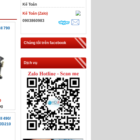
Kế Toán
Kế Toán (Zalo)
0903860983
ll 790
Chúng tôi trên facebook
Dịch vụ
Đ
ng
l 490/
0JD210