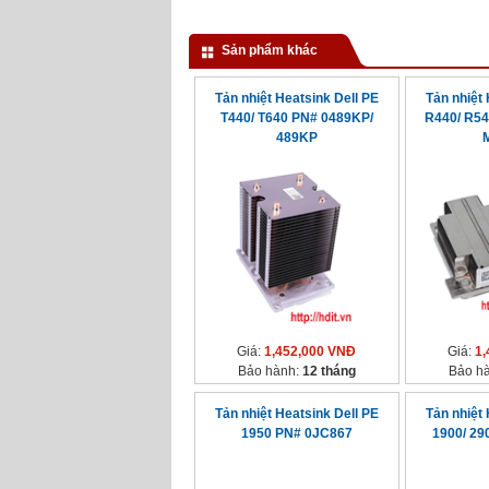
Sản phẩm khác
Tản nhiệt Heatsink Dell PE
Tản nhiệt 
T440/ T640 PN# 0489KP/
R440/ R5
489KP
Giá:
1,452,000 VNĐ
Giá:
1,
Bảo hành:
12 tháng
Bảo h
Tản nhiệt Heatsink Dell PE
Tản nhiệt 
1950 PN# 0JC867
1900/ 2