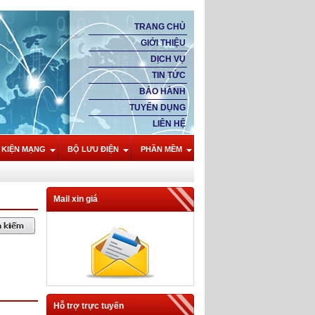
TRANG CHỦ
GIỚI THIỆU
DỊCH VỤ
TIN TỨC
BẢO HÀNH
TUYỂN DỤNG
LIÊN HỆ
 KIỆN MẠNG
BỘ LƯU ĐIỆN
PHẦN MỀM
Mail xin giá
Hỗ trợ trực tuyến