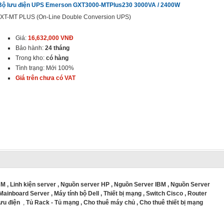
Bộ lưu điện UPS Emerson GXT3000-MTPlus230 3000VA / 2400W
XT-MT PLUS (On-Line Double Conversion UPS)
Giá:
16,632,000 VNĐ
Bảo hành:
24 tháng
Trong kho:
có hàng
Tình trạng: Mới 100%
Giá trên chưa có VAT
BM
,
Linh kiện server
,
Nguồn server HP
,
Nguồn Server IBM
,
Nguồn Server
Mainboard Server
,
Máy tính bộ Dell
,
Thiết bị mạng
,
Switch Cisco
,
Router
lưu điện
,
Tủ Rack - Tủ mạng
,
Cho thuê máy chủ
,
Cho thuê thiết bị mạng