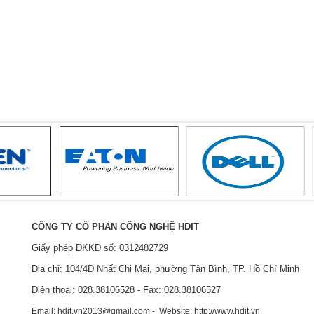
CÔNG TY CỔ PHẦN CÔNG NGHỆ HDIT
Giấy phép ĐKKD số: 0312482729
Địa chỉ: 104/4D Nhất Chi Mai, phường Tân Bình, TP. Hồ Chí Minh
Điện thoại: 028.38106528 - Fax: 028.38106527
Email: hdit.vn2013@gmail.com - Website: http://www.hdit.vn