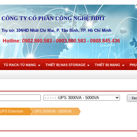
CÔNG TY CỔ PHẦN CÔNG NGHỆ HDIT
Trụ sở: 104/4D Nhất Chi Mai, P. Tân Bình, TP. Hồ Chí Minh
Hotline: 0902.860.583 - 0903.860.583 - 0988.845.436
TỦ RACK-TỦ MẠNG
THIẾT BỊ NAS STORAGE
THIẾT BỊ MẠNG
PHỤ
n UPS Emerson
UPS 3000VA - 5000VA