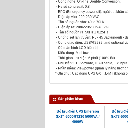
- Công nghệ: On-line Double Conversion.
- Hệ số công suất: 0.8
- EPO (Emergency power off): ngắt out khẩn c
- Điện áp vào: 220-230 VAC
- Tần số nguồn vào: 40 to 70Hz
- Điện áp ra: 208/220/230/240 VAC
- Tần số nguồn ra: 50Hz ± 0.25Hz
- Chống sét lan truyền: RJ - 45 Jack(in/out) - da
- Cổng giao diện: USB/RS232, and optional v
- Có màn hình LCD hiển thị
- Kiểu dáng: Mini tower.
- Thời gian lưu điện: 6 phút (100% tải).
- Phụ kiện: CD Software, DB-9 cable, 1 x Input
- Phần mềm: Viewpower (quản lý năng lượng v
* Ghi chú : Các dòng UPS GXT...L-MT (không có
Sản phẩm khác
Bộ lưu điện UPS Emerson
Bộ lưu đ
GXT4-5000RT230 5000VA /
GXT3-5000
4000W