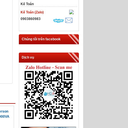
Kế Toán
Kế Toán (Zalo)
0903860983
Chúng tôi trên facebook
Dịch vụ
erson
000VA