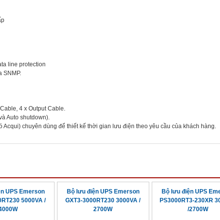
ấp
ta line protection
ia SNMP.
 Cable, 4 x Output Cable.
à Auto shutdown).
 Acqui) chuyên dùng để thiết kế thời gian lưu điện theo yêu cầu của khách hàng.
iện UPS Emerson
Bộ lưu điện UPS Emerson
Bộ lưu điện UPS Em
RT230 5000VA /
GXT3-3000RT230 3000VA /
PS3000RT3-230XR 3
4000W
2700W
/2700W