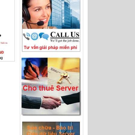
NĐ
ng