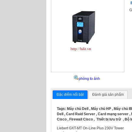
G
phóng to ảnh
Đặc điểm nổi bật
Đánh giá sản phẩm
Tags:
Máy chủ Dell
,
Máy chủ HP
,
Máy chủ I
Dell
,
Card Raid Server
,
Card mạng server
,
Cisco
,
Firewall Cisco
,
Thiết bị lưu trữ
,
Bộ 
Liebert GXT-MT On-Line Plus 230V Tower