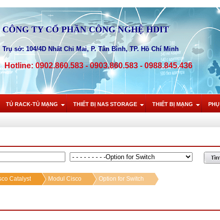
CÔNG TY CỔ PHẦN CÔNG NGHỆ HDIT
Trụ sở: 104/4D Nhất Chi Mai, P. Tân Bình, TP. Hồ Chí Minh
Hotline: 0902.860.583 - 0903.860.583 - 0988.845.436
TỦ RACK-TỦ MẠNG
THIẾT BỊ NAS STORAGE
THIẾT BỊ MẠNG
PHỤ
sco Catalyst
Modul Cisco
Option for Switch