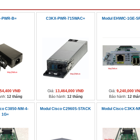
R-PWR-B=
C3KX-PWR-715WAC=
Modul EHWIC-1GE-S
54,400 VNĐ
Giá:
13,464,000 VNĐ
Giá:
9,240,000 V
ành:
12 tháng
Bảo hành:
12 tháng
Bảo hành:
12 thá
sco C3850-NM-4-
Modul Cisco C2960S-STACK
Modul Cisco C3KX-N
1G=