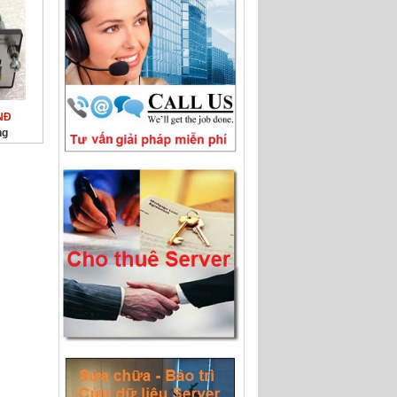
NĐ
ng