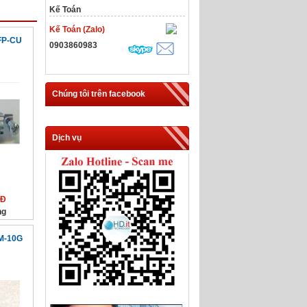
Kế Toán
Kế Toán (Zalo)
FP-CU
0903860983
Chúng tôi trên facebook
Dịch vụ
NĐ
ng
M-10G