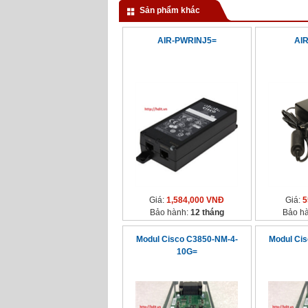
Sản phẩm khác
AIR-PWRINJ5=
AI
Giá:
1,584,000 VNĐ
Giá:
5
Bảo hành:
12 tháng
Bảo h
Modul Cisco C3850-NM-4-
Modul Ci
10G=