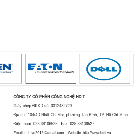
CÔNG TY CỔ PHẦN CÔNG NGHỆ HDIT
Giấy phép ĐKKD số: 0312482729
Địa chỉ: 104/4D Nhất Chi Mai, phường Tân Bình, TP. Hồ Chí Minh
Điện thoại: 028.38106528 - Fax: 028.38106527
Email: hdit.vn2013@gmail.com - Website: http://www.hdit.vn