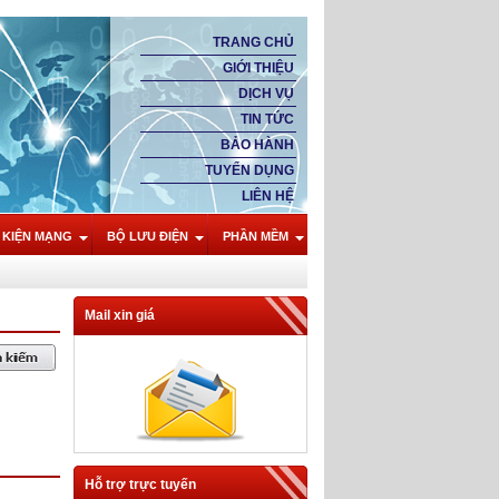
TRANG CHỦ
GIỚI THIỆU
DỊCH VỤ
TIN TỨC
BẢO HÀNH
TUYỂN DỤNG
LIÊN HỆ
 KIỆN MẠNG
BỘ LƯU ĐIỆN
PHẦN MỀM
Mail xin giá
Hỗ trợ trực tuyến