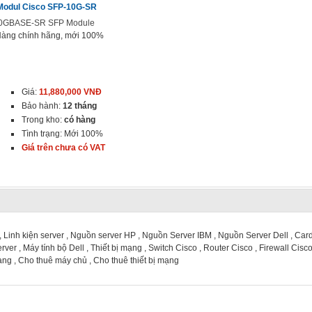
Modul Cisco SFP-10G-SR
0GBASE-SR SFP Module
àng chính hãng, mới 100%
Giá:
11,880,000 VNĐ
Bảo hành:
12 tháng
Trong kho:
có hàng
Tình trạng: Mới 100%
Giá trên chưa có VAT
, Linh kiện server , Nguồn server HP , Nguồn Server IBM , Nguồn Server Dell , Car
er , Máy tính bộ Dell , Thiết bị mạng , Switch Cisco , Router Cisco , Firewall Cisco
mạng , Cho thuê máy chủ , Cho thuê thiết bị mạng