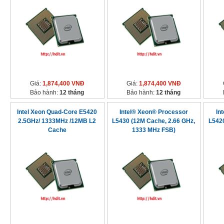
Giá:
1,874,400 VNĐ
Giá:
1,874,400 VNĐ
Bảo hành:
12 tháng
Bảo hành:
12 tháng
Intel Xeon Quad-Core E5420
Intel® Xeon® Processor
In
2.5GHz/ 1333MHz /12MB L2
L5430 (12M Cache, 2.66 GHz,
L542
Cache
1333 MHz FSB)