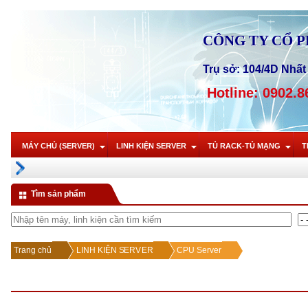
CÔNG TY CỔ 
Trụ sở: 104/4D Nhất 
Hotline: 0902.8
MÁY CHỦ (SERVER)
LINH KIỆN SERVER
TỦ RACK-TỦ MẠNG
T
Tìm sản phẩm
Trang chủ
LINH KIỆN SERVER
CPU Server